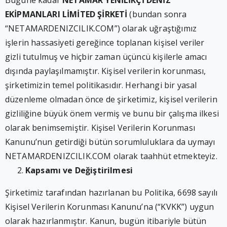
Bugüne kadar
NETAMAR YENİLİKÇİ DENİZ
EKİPMANLARI LİMİTED ŞİRKETİ
(bundan sonra
“NETAMARDENIZCILIK.COM”) olarak uğraştığımız
işlerin hassasiyeti gereğince toplanan kişisel veriler
gizli tutulmuş ve hiçbir zaman üçüncü kişilerle amacı
dışında paylaşılmamıştır. Kişisel verilerin korunması,
şirketimizin temel politikasıdır. Herhangi bir yasal
düzenleme olmadan önce de şirketimiz, kişisel verilerin
gizliliğine büyük önem vermiş ve bunu bir çalışma ilkesi
olarak benimsemiştir. Kişisel Verilerin Korunması
Kanunu’nun getirdiği bütün sorumluluklara da uymayı
NETAMARDENIZCILIK.COM olarak taahhüt etmekteyiz.
Kapsamı ve Değiştirilmesi
Şirketimiz tarafından hazırlanan bu Politika, 6698 sayılı
Kişisel Verilerin Korunması Kanunu’na (“KVKK”) uygun
olarak hazırlanmıştır. Kanun, bugün itibariyle bütün