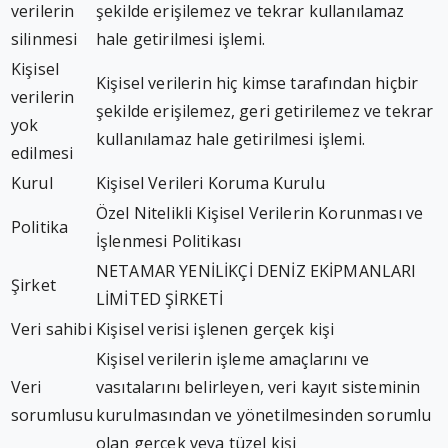
verilerin
şekilde erişilemez ve tekrar kullanılamaz
silinmesi
hale getirilmesi işlemi.
Kişisel
Kişisel verilerin hiç kimse tarafından hiçbir
verilerin
şekilde erişilemez, geri getirilemez ve tekrar
yok
kullanılamaz hale getirilmesi işlemi.
edilmesi
Kurul
Kişisel Verileri Koruma Kurulu
Özel Nitelikli Kişisel Verilerin Korunması ve
Politika
İşlenmesi Politikası
NETAMAR YENİLİKÇİ DENİZ EKİPMANLARI
Şirket
LİMİTED ŞİRKETİ
Veri sahibi
Kişisel verisi işlenen gerçek kişi
Kişisel verilerin işleme amaçlarını ve
Veri
vasıtalarını belirleyen, veri kayıt sisteminin
sorumlusu
kurulmasından ve yönetilmesinden sorumlu
olan gerçek veya tüzel kişi