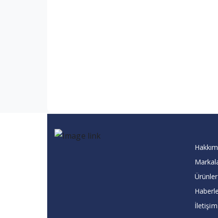
Hakkım
Markal
Ürünler
Haberl
İletişim