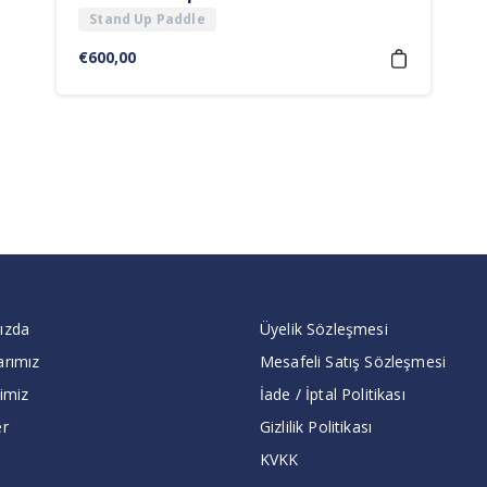
Stand Up Paddle
€
600,00
ızda
Üyelik Sözleşmesi
arımız
Mesafeli Satış Sözleşmesi
imiz
İade / İptal Politikası
er
Gizlilik Politikası
KVKK