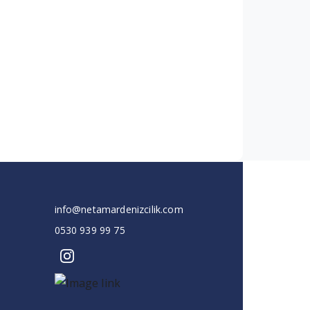
info@netamardenizcilik.com
0530 939 99 75