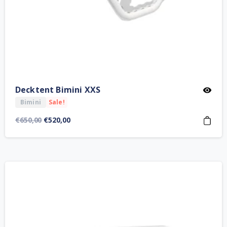
Decktent Bimini XXS
Bimini
Sale!
Orijinal
Şu
€
650,00
€
520,00
fiyat:
andaki
€650,00.
fiyat:
€520,00.