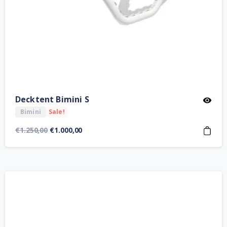
Decktent Bimini S
Bimini
Sale!
Orijinal
Şu
€
1.250,00
€
1.000,00
fiyat:
andaki
€1.250,00.
fiyat:
€1.000,00.