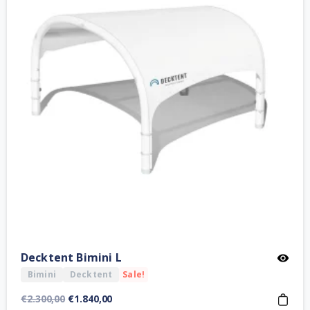
Decktent Bimini L
Bimini
Decktent
Sale!
Orijinal
Şu
€
2.300,00
€
1.840,00