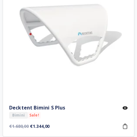
Decktent Bimini S Plus
Bimini
Sale!
Orijinal
Şu
€
1.680,00
€
1.344,00
fiyat:
andaki