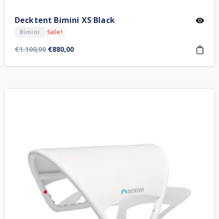
Decktent Bimini XS Black
Bimini
Sale!
Orijinal
Şu
€
1.100,00
€
880,00
fiyat:
andaki
€1.100,00.
fiyat:
€880,00.