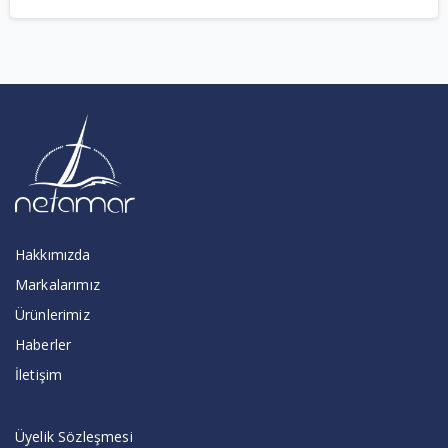
fiyat:
andaki
€2.300,00.
fiyat:
€1.840,00.
Hakkımızda
Markalarımız
Ürünlerimiz
Haberler
İletişim
Üyelik Sözleşmesi