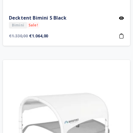
Decktent Bimini S Black
Bimini
Sale!
Orijinal
Şu
€
1.330,00
€
1.064,00
fiyat:
andaki
€1.330,00.
fiyat:
€1.064,00.