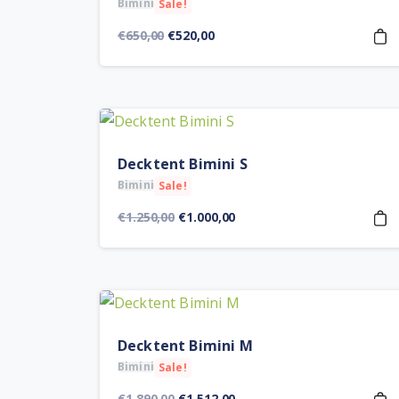
Bimini
Sale!
Orijinal
Şu
€
650,00
€
520,00
fiyat:
andaki
€650,00.
fiyat:
€520,00.
Decktent Bimini S
Bimini
Sale!
Orijinal
Şu
€
1.250,00
€
1.000,00
fiyat:
andaki
€1.250,00.
fiyat:
€1.000,00.
Decktent Bimini M
Bimini
Sale!
Orijinal
Şu
€
1.890,00
€
1.512,00