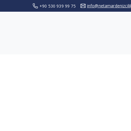
info@netamardenizcil
+90 530 939 99 75