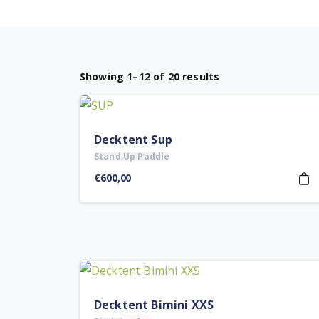
Showing 1–12 of 20 results
Decktent Sup
Stand Up Paddle
€
600,00
Decktent Bimini XXS