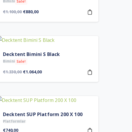
Bimini
Sale!
Orijinal
Şu
€
1.100,00
€
880,00
fiyat:
andaki
€1.100,00.
fiyat:
€880,00.
Decktent Bimini S Black
Bimini
Sale!
Orijinal
Şu
€
1.330,00
€
1.064,00
fiyat:
andaki
€1.330,00.
fiyat:
€1.064,00.
Decktent SUP Platform 200 X 100
Platformlar
€
740,00