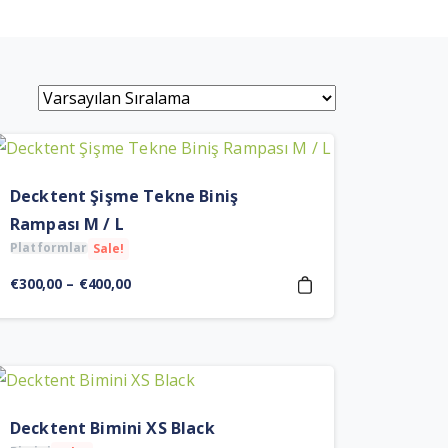
Decktent Şişme Tekne Biniş
Rampası M / L
Platformlar
Sale!
Fiyat
€
300,00
–
€
400,00
aralığı:
€300,00
-
€400,00
Decktent Bimini XS Black