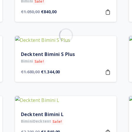
Bimini
Sale!
Orijinal
Şu
€
1.050,00
€
840,00
fiyat:
andaki
€1.050,00.
fiyat:
€840,00.
Decktent Bimini S Plus
Bimini
Sale!
Orijinal
Şu
€
1.680,00
€
1.344,00
fiyat:
andaki
€1.680,00.
fiyat:
€1.344,00.
Decktent Bimini L
Bimini
Decktent
Sale!
Orijinal
Şu
€
2.300,00
€
1.840,00