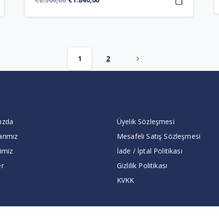
fiyat:
andaki
€2.300,00.
fiyat:
€1.840,00.
1
2
ızda
Üyelik Sözleşmesi
arımız
Mesafeli Satış Sözleşmesi
imiz
İade / İptal Politikası
er
Gizlilik Politikası
KVKK