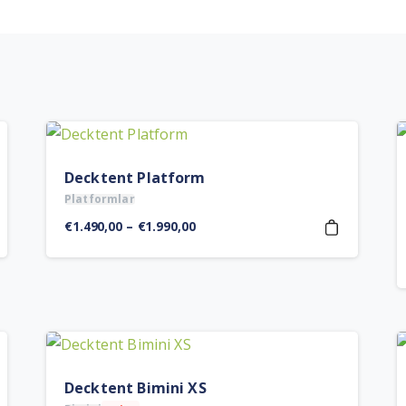
Decktent Platform
Platformlar
Fiyat
€
1.490,00
–
€
1.990,00
aralığı:
€1.490,00
-
€1.990,00
Decktent Bimini XS