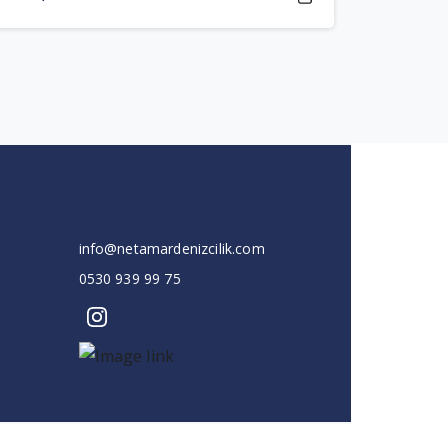
info@netamardenizcilik.com
0530 939 99 75