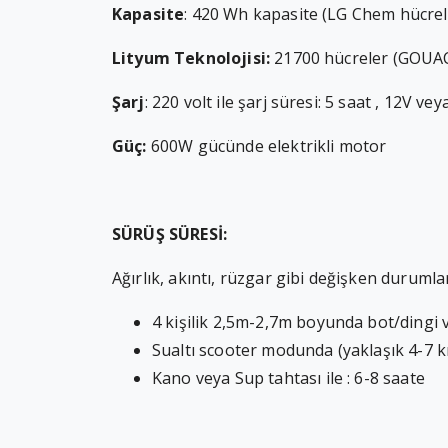
Kapasite
: 420 Wh kapasite (LG Chem hücrel
Lityum Teknolojisi:
21700 hücreler (GOUACH
Şarj
: 220 volt ile şarj süresi: 5 saat , 12V ve
Güç:
600W gücünde elektrikli motor
SÜRÜŞ SÜRESİ:
Ağırlık, akıntı, rüzgar gibi değişken durumla
4 kişilik 2,5m-2,7m boyunda bot/dingi v
Sualtı scooter modunda (yaklaşık 4-7 k
Kano veya Sup tahtası ile :
6-8
saate