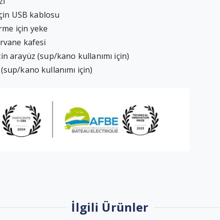
zı
için USB kablosu
rme için yeke
ervane kafesi
çin arayüz (sup/kano kullanımı için)
 (sup/kano kullanımı için)
İlgili Ürünler