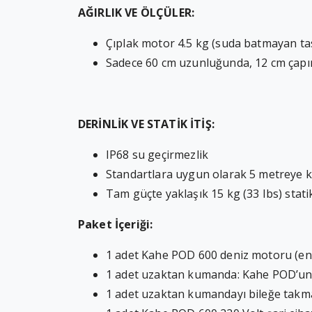
AĞIRLIK VE ÖLÇÜLER:
Çıplak motor 4.5 kg (suda batmayan ta
Sadece 60 cm uzunluğunda, 12 cm çapın
DERİNLİK VE STATİK İTİŞ:
IP68 su geçirmezlik
Standartlara uygun olarak 5 metreye kad
Tam güçte yaklaşık 15 kg (33 Ibs) statik 
Paket İçeriği:
1 adet Kahe POD 600 deniz motoru (en
1 adet uzaktan kumanda: Kahe POD’un p
1 adet uzaktan kumandayı bileğe takma