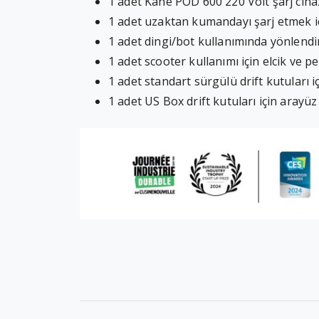
1 adet Kahe POD 600 220 Volt şarj ciha
1 adet uzaktan kumandayı şarj etmek 
1 adet dingi/bot kullanımında yönlendi
1 adet scooter kullanımı için elcik ve p
1 adet standart sürgülü drift kutuları i
1 adet US Box drift kutuları için arayüz