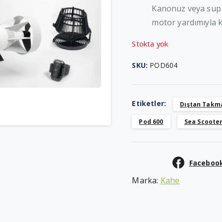
Kanonuz veya sup 
motor yardımıyla ke
Stokta yok
SKU:
POD604
Etiketler:
Dıştan Takm
Pod 600
Sea Scoote
Facebook
Marka:
Kahe