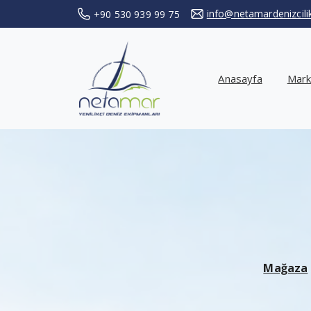
info@netamardenizcil
+90 530 939 99 75
Anasayfa
Mark
Mağaza