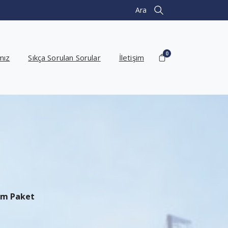
Ara
Search
0
mız
Sıkça Sorulan Sorular
İletişim
am Paket