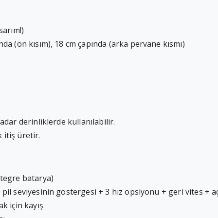
sarım!)
da (ön kısım), 18 cm çapında (arka pervane kısm
ı)
ar derinliklerde kullanılabilir.
itiş üretir.
tegre batarya)
il seviyesinin göstergesi + 3 hız opsiyonu + geri vites 
k için kayış